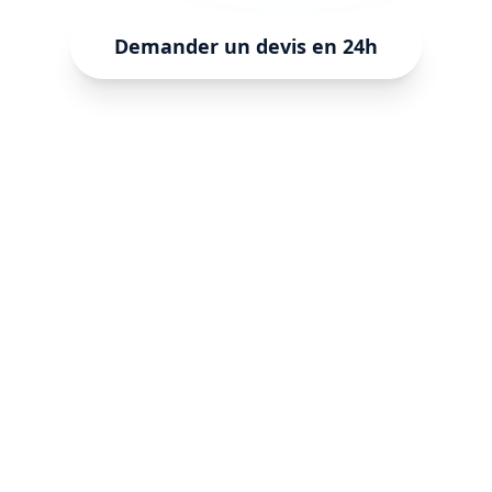
Demander un devis en 24h
CisClean
L’excellence du nettoyage professionnel en Île-de-
France.
Propreté, discrétion et rigueur au service des
entreprises.
Nous contacter
📧
cisclean75@gmail.com
📞
07 83 84 82 45