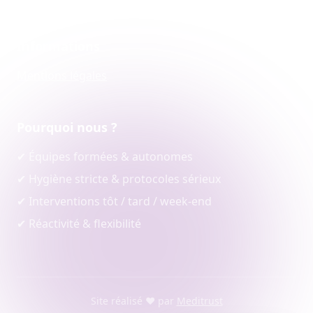
Informations
Mentions légales
Pourquoi nous ?
✔ Équipes formées & autonomes
✔ Hygiène stricte & protocoles sérieux
✔ Interventions tôt / tard / week-end
✔ Réactivité & flexibilité
Site réalisé ❤️ par
Meditrust